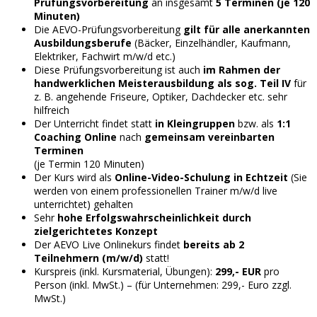
Prüfungsvorbereitung
an insgesamt
5 Terminen (je 120
Minuten)
Die AEVO-Prüfungsvorbereitung
gilt für alle anerkannten
Ausbildungsberufe
(Bäcker, Einzelhändler, Kaufmann,
Elektriker, Fachwirt m/w/d etc.)
Diese Prüfungsvorbereitung ist auch
im Rahmen der
handwerklichen Meisterausbildung als sog. Teil IV
für
z. B. angehende Friseure, Optiker, Dachdecker etc. sehr
hilfreich
Der Unterricht findet statt
in Kleingruppen
bzw. als
1:1
Coaching
Online
nach
gemeinsam vereinbarten
Terminen
(je Termin 120 Minuten)
Der Kurs wird als
Online-Video-Schulung in Echtzeit
(Sie
werden von einem professionellen Trainer m/w/d live
unterrichtet) gehalten
Sehr
hohe Erfolgswahrscheinlichkeit durch
zielgerichtetes Konzept
Der AEVO Live Onlinekurs findet
bereits ab 2
Teilnehmern (m/w/d)
statt!
Kurspreis (inkl. Kursmaterial, Übungen):
299,- EUR
pro
Person (inkl. MwSt.) – (für Unternehmen: 299,- Euro zzgl.
MwSt.)