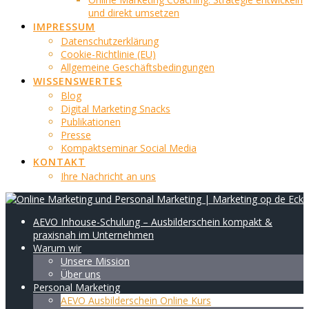
und direkt umsetzen
IMPRESSUM
Datenschutzerklärung
Cookie-Richtlinie (EU)
Allgemeine Geschäftsbedingungen
WISSENSWERTES
Blog
Digital Marketing Snacks
Publikationen
Presse
Kompaktseminar Social Media
KONTAKT
Ihre Nachricht an uns
AEVO Inhouse-Schulung – Ausbilderschein kompakt &
praxisnah im Unternehmen
Warum wir
Unsere Mission
Über uns
Personal Marketing
AEVO Ausbilderschein Online Kurs