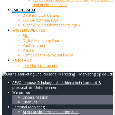
und direkt umsetzen
IMPRESSUM
Datenschutzerklärung
Cookie-Richtlinie (EU)
Allgemeine Geschäftsbedingungen
WISSENSWERTES
Blog
Digital Marketing Snacks
Publikationen
Presse
Kompaktseminar Social Media
KONTAKT
Ihre Nachricht an uns
AEVO Inhouse-Schulung – Ausbilderschein kompakt &
praxisnah im Unternehmen
Warum wir
Unsere Mission
Über uns
Personal Marketing
AEVO Ausbilderschein Online Kurs