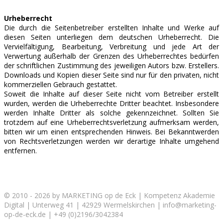
Urheberrecht
Die durch die Seitenbetreiber erstellten Inhalte und Werke auf
diesen Seiten unterliegen dem deutschen Urheberrecht. Die
Vervielfältigung, Bearbeitung, Verbreitung und jede Art der
Verwertung außerhalb der Grenzen des Urheberrechtes bedürfen
der schriftlichen Zustimmung des jeweiligen Autors bzw. Erstellers.
Downloads und Kopien dieser Seite sind nur für den privaten, nicht
kommerziellen Gebrauch gestattet.
Soweit die Inhalte auf dieser Seite nicht vom Betreiber erstellt
wurden, werden die Urheberrechte Dritter beachtet. Insbesondere
werden Inhalte Dritter als solche gekennzeichnet. Sollten Sie
trotzdem auf eine Urheberrechtsverletzung aufmerksam werden,
bitten wir um einen entsprechenden Hinweis. Bei Bekanntwerden
von Rechtsverletzungen werden wir derartige Inhalte umgehend
entfernen.
© 2010 - 2026 by MARKETING op de Eck | Kompetenz Akademie
Digital | Unterweg 41 | 42929 Wermelskirchen | info@marketing-
op-de-eck.de | +49 (0)2196/3042384