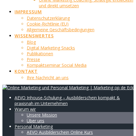
und direkt umsetzen
IMPRESSUM
Datenschutzerklärung
Cookie-Richtlinie (EU)
Allgemeine Geschäftsbedingungen
WISSENSWERTES
Blog
Digital Marketing Snacks
Publikationen
Presse
Kompaktseminar Social Media
KONTAKT
Ihre Nachricht an uns
AEVO Inhouse-Schulung – Ausbilderschein kompakt &
praxisnah im Unternehmen
Warum wir
Unsere Mission
Über uns
Personal Marketing
AEVO Ausbilderschein Online Kurs