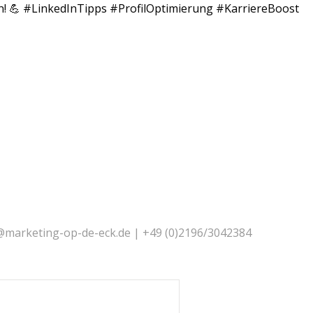
 an! 💪 #LinkedInTipps #ProfilOptimierung #KarriereBoost
@marketing-op-de-eck.de | +49 (0)2196/3042384