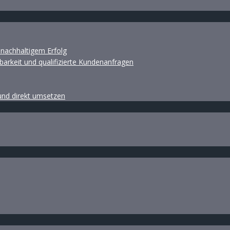
d nachhaltigem Erfolg
barkeit und qualifizierte Kundenanfragen
 und direkt umsetzen