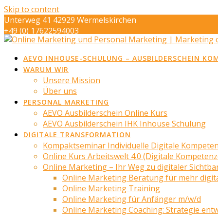
Skip to content
Unterweg 41 42929 Wermelskirchen
+49 (0) 17622594003
info@marketing-op-de-eck.de
AEVO INHOUSE-SCHULUNG – AUSBILDERSCHEIN KO
WARUM WIR
Unsere Mission
Über uns
PERSONAL MARKETING
AEVO Ausbilderschein Online Kurs
AEVO Ausbilderschein IHK Inhouse Schulung
DIGITALE TRANSFORMATION
Kompaktseminar Individuelle Digitale Kompete
Online Kurs Arbeitswelt 4.0 (Digitale Kompeten
Online Marketing – Ihr Weg zu digitaler Sichtba
Online Marketing Beratung für mehr digita
Online Marketing Training
Online Marketing für Anfänger m/w/d
Online Marketing Coaching: Strategie ent