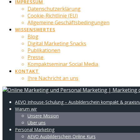
IMPRESSUM
Datenschutzerklärung
Cookie-Richtlinie (EU)
Allgemeine Geschäftsbedingungen
WISSENSWERTES
Blog
Digital Marketing Snacks
Publikationen
Presse
Kompaktseminar Social Media
KONTAKT
Ihre Nachricht an uns
AEVO Inhouse-Schulung – Ausbilderschein kompakt & praxis
Warum wir
Unsere Mission
Über uns
Personal Marketing
AEVO Ausbilderschein Online Kurs