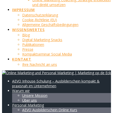
und direkt umsetzen
IMPRESSUM
Datenschutzerklärung
Cookie-Richtlinie (EU)
Allgemeine Geschäftsbedingungen
WISSENSWERTES
Blog
Digital Marketing Snacks
Publikationen
Presse
Kompaktseminar Social Media
KONTAKT
Ihre Nachricht an uns
AEVO Inhouse-Schulung – Ausbilderschein kompakt &
praxisnah im Unternehmen
Warum wir
Unsere Mission
Über uns
Personal Marketing
AEVO Ausbilderschein Online Kurs