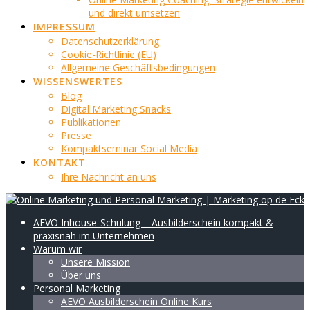
und direkt umsetzen
IMPRESSUM
Datenschutzerklärung
Cookie-Richtlinie (EU)
Allgemeine Geschäftsbedingungen
WISSENSWERTES
Blog
Digital Marketing Snacks
Publikationen
Presse
Kompaktseminar Social Media
KONTAKT
Ihre Nachricht an uns
AEVO Inhouse-Schulung – Ausbilderschein kompakt &
praxisnah im Unternehmen
Warum wir
Unsere Mission
Über uns
Personal Marketing
AEVO Ausbilderschein Online Kurs