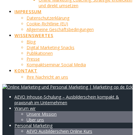
und direkt umsetzen
IMPRESSUM
Datenschutzerklärung
Cookie-Richtlinie (EU)
Allgemeine Geschäftsbedingungen
WISSENSWERTES
Blog
Digital Marketing Snacks
Publikationen
Presse
Kompaktseminar Social Media
KONTAKT
Ihre Nachricht an uns
AEVO Inhouse-Schulung – Ausbilderschein kompakt &
praxisnah im Unternehmen
Warum wir
Unsere Mission
Über uns
Personal Marketing
AEVO Ausbilderschein Online Kurs