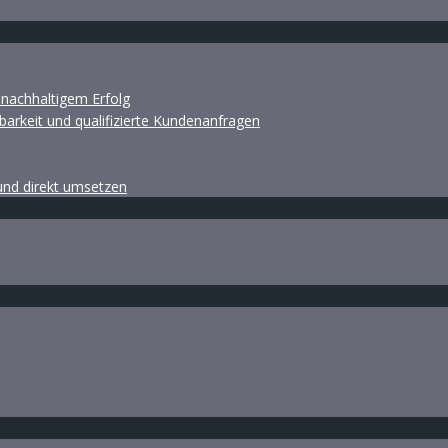
d nachhaltigem Erfolg
barkeit und qualifizierte Kundenanfragen
 und direkt umsetzen