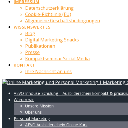
IMPRESSUM
Datenschutzerklärung
Cookie-Richtlinie (EU)
Allgemeine Geschäftsbedingungen
WISSENSWERTES
Blog
Digital Marketing Snacks
Publikationen
Presse
Kompaktseminar Social Media
KONTAKT
Ihre Nachricht an uns
AEVO Inhouse-Schulung – Ausbilderschein kompakt & praxis
Warum wir
Unsere Mission
Über uns
Personal Marketing
AEVO Ausbilderschein Online Kurs