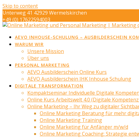
Skip to content
Unterweg 41 42929 Wermelskirchen
+49 (0) 17622594003
info@marketing-op-de-eck.de
AEVO INHOUSE-SCHULUNG – AUSBILDERSCHEIN KO
WARUM WIR
Unsere Mission
Über uns
PERSONAL MARKETING
AEVO Ausbilderschein Online Kurs
AEVO Ausbilderschein IHK Inhouse Schulung
DIGITALE TRANSFORMATION
Kompaktseminar Individuelle Digitale Kompete
Online Kurs Arbeitswelt 4.0 (Digitale Kompeten
Online Marketing – Ihr Weg zu digitaler Sichtba
Online Marketing Beratung für mehr digita
Online Marketing Training
Online Marketing für Anfänger m/w/d
Online Marketing Coaching: Strategie ent