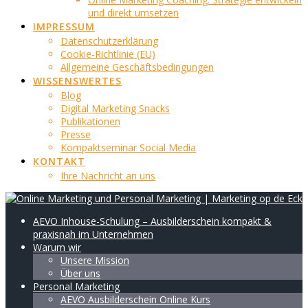
und direkt umsetzen
IMPRESSUM
Datenschutzerklärung
Cookie-Richtlinie (EU)
Allgemeine Geschäftsbedingungen
WISSENSWERTES
Blog
Digital Marketing Snacks
Publikationen
Presse
Kompaktseminar Social Media
KONTAKT
Ihre Nachricht an uns
AEVO Inhouse-Schulung – Ausbilderschein kompakt &
praxisnah im Unternehmen
Warum wir
Unsere Mission
Über uns
Personal Marketing
AEVO Ausbilderschein Online Kurs