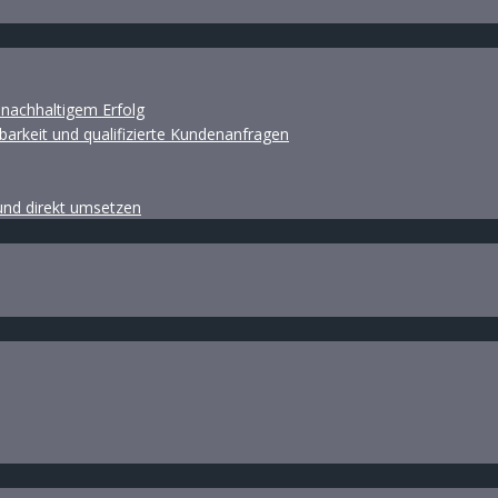
d nachhaltigem Erfolg
barkeit und qualifizierte Kundenanfragen
 und direkt umsetzen