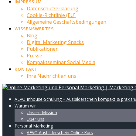
IMPRESSUM
Datenschutzerklärung
Cookie-Richtlinie (EU)
Allgemeine Geschäftsbedingungen
WISSENSWERTES
Blog
Digital Marketing Snacks
Publikationen
Presse
Kompaktseminar Social Media
KONTAKT
Ihre Nachricht an uns
AEVO Inhouse-Schulung – Ausbilderschein kompakt & praxis
Warum wir
Unsere Mission
Über uns
Personal Marketing
AEVO Ausbilderschein Online Kurs