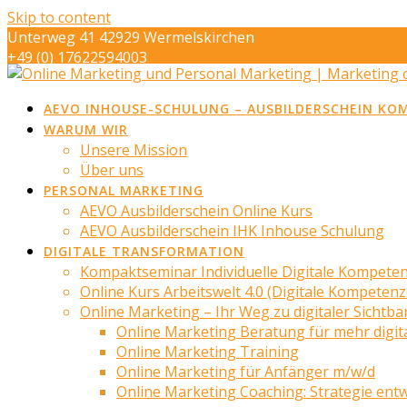
Skip to content
Unterweg 41 42929 Wermelskirchen
+49 (0) 17622594003
info@marketing-op-de-eck.de
AEVO INHOUSE-SCHULUNG – AUSBILDERSCHEIN KO
WARUM WIR
Unsere Mission
Über uns
PERSONAL MARKETING
AEVO Ausbilderschein Online Kurs
AEVO Ausbilderschein IHK Inhouse Schulung
DIGITALE TRANSFORMATION
Kompaktseminar Individuelle Digitale Kompete
Online Kurs Arbeitswelt 4.0 (Digitale Kompeten
Online Marketing – Ihr Weg zu digitaler Sichtba
Online Marketing Beratung für mehr digita
Online Marketing Training
Online Marketing für Anfänger m/w/d
Online Marketing Coaching: Strategie ent