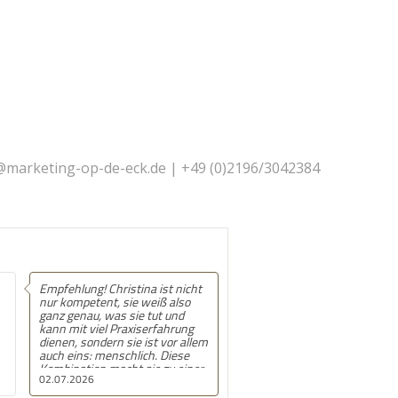
@marketing-op-de-eck.de | +49 (0)2196/3042384
g! Christina ist nicht
Empfehlung! Christina
tent, sie weiß also
verbindet Menschlichkeit und
u, was sie tut und
Kompetenz in einer mehr als
viel Praxiserfahrung
angemessenen, wunderbar
ndern sie ist vor allem
harmonierenden Tiefe. Inhalte
: menschlich. Diese
werden von ihr leicht
on macht sie zu einer
verständlich vermittelt und ich
6
08.06.2026
en Dozentin, bei der
hab meinen Kurs bei ihr nicht
einfach gut
nur sehr genossen, sondern bin