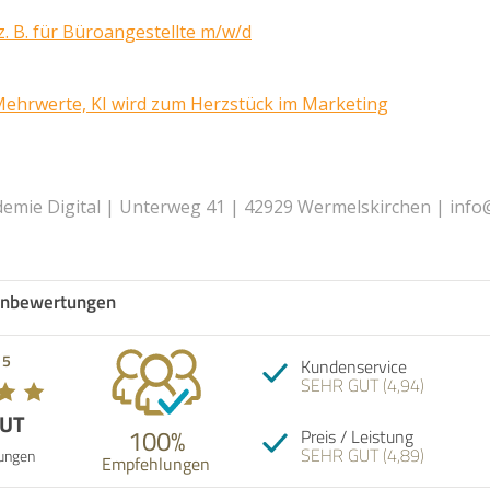
. B. für Büroangestellte m/w/d
Mehrwerte, KI wird zum Herzstück im Marketing
mie Digital | Unterweg 41 | 42929 Wermelskirchen | info
nbewertungen
Empfehlun
 5
Kundenservice
nur kompe
SEHR GUT (4,94)
ganz gena
kann mit 
GUT
dienen, so
100%
Preis / Leistung
auch eins
SEHR GUT (4,89)
Kombinati
ungen
Empfehlungen
02.07.202
exzellent
man sich 