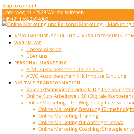
Skip to content
Unterweg 41 42929 Wermelskirchen
+49 (0) 17622594003
info@marketing-op-de-eck.de
AEVO INHOUSE-SCHULUNG – AUSBILDERSCHEIN KO
WARUM WIR
Unsere Mission
Über uns
PERSONAL MARKETING
AEVO Ausbilderschein Online Kurs
AEVO Ausbilderschein IHK Inhouse Schulung
DIGITALE TRANSFORMATION
Kompaktseminar Individuelle Digitale Kompete
Online Kurs Arbeitswelt 4.0 (Digitale Kompeten
Online Marketing – Ihr Weg zu digitaler Sichtba
Online Marketing Beratung für mehr digita
Online Marketing Training
Online Marketing für Anfänger m/w/d
Online Marketing Coaching: Strategie ent