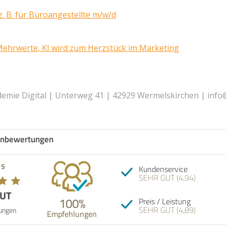
. B. für Büroangestellte m/w/d
Mehrwerte, KI wird zum Herzstück im Marketing
mie Digital | Unterweg 41 | 42929 Wermelskirchen | info
nbewertungen
Empfehlung! Christina 
 5
Kundenservice
nur kompetent, sie we
SEHR GUT (4,94)
ganz genau, was sie t
kann mit viel Praxise
GUT
dienen, sondern sie is
100%
Preis / Leistung
auch eins: menschlich
SEHR GUT (4,89)
Kombination macht sie
ungen
Empfehlungen
02.07.2026
exzellenten Dozentin, 
man sich einfach gut