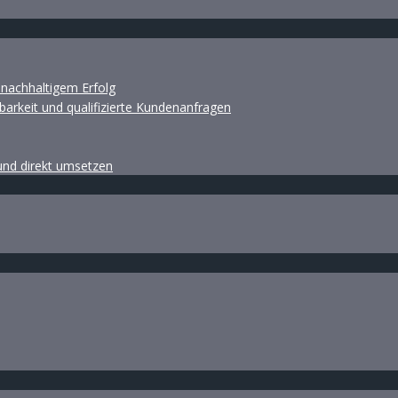
d nachhaltigem Erfolg
barkeit und qualifizierte Kundenanfragen
 und direkt umsetzen