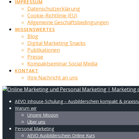
IMPRESSUM
Datenschutzerklärung
Cookie-Richtlinie (EU)
Allgemeine Geschäftsbedingungen
WISSENSWERTES
Blog
Digital Marketing Snacks
Publikationen
Presse
Kompaktseminar Social Media
KONTAKT
Ihre Nachricht an uns
AEVO Inhouse-Schulung – Ausbilderschein kompakt & praxis
Warum wir
Unsere Mission
Über uns
Personal Marketing
AEVO Ausbilderschein Online Kurs