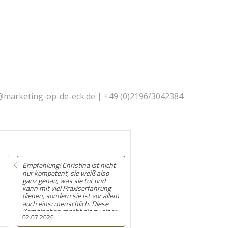
@marketing-op-de-eck.de | +49 (0)2196/3042384
ist nicht
Empfehlung! Christina
iß also
verbindet Menschlichkeit und
ut und
Kompetenz in einer mehr als
rfahrung
angemessenen, wunderbar
t vor allem
harmonierenden Tiefe. Inhalte
. Diese
werden von ihr leicht
 zu einer
verständlich vermittelt und ich
08.06.2026
bei der
hab meinen Kurs bei ihr nicht
nur sehr genossen, sondern bin