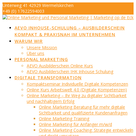
Skip
Unterweg 41 42929 Wermelskirchen
to
+49 (0) 17622594003
content
info@marketing-op-de-eck.de
AEVO INHOUSE-SCHULUNG – AUSBILDERSCHEIN
KOMPAKT & PRAXISNAH IM UNTERNEHMEN
WARUM WIR
Unsere Mission
Über uns
PERSONAL MARKETING
AEVO Ausbilderschein Online Kurs
AEVO Ausbilderschein IHK Inhouse Schulung
DIGITALE TRANSFORMATION
Kompaktseminar Individuelle Digitale Kompetenzen
Online Kurs Arbeitswelt 4.0 (Digitale Kompetenzen)
Online Marketing – Ihr Weg zu digitaler Sichtbarkeit
und nachhaltigem Erfolg
Online Marketing Beratung für mehr digitale
Sichtbarkeit und qualifizierte Kundenanfragen
Online Marketing Training
Online Marketing für Anfänger m/w/d
Online Marketing Coaching: Strategie entwickeln
und direkt umsetzen