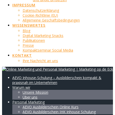
IMPRESSUM
Datenschutzerklärung
Cookie-Richtlinie (EU)
Allgemeine Geschäftsbedingungen
WISSENSWERTES
Blog
Digital Marketing Snacks
Publikationen
Presse
Kompaktseminar Social Media
KONTAKT
Ihre Nachricht an uns
AEVO Inhouse-Schulung – Ausbilderschein kompakt &
praxisnah im Unternehmen
Warum wir
Unsere Mission
Über uns
Personal Marketing
AEVO Ausbilderschein Online Kurs
AEVO Ausbilderschein IHK Inhouse Schulung