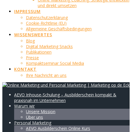
und direkt umsetzen
IMPRESSUM
Datenschutzerklärung
Cookie-Richtlinie (EU)
Allgemeine Geschäftsbedingungen
WISSENSWERTES
Blog
Digital Marketing Snacks
Publikationen
Presse
Kompaktseminar Social Media
KONTAKT
Ihre Nachricht an uns
AEVO Inhouse-Schulung – Ausbilderschein kompakt &
praxisnah im Unternehmen
Warum wir
Unsere Mission
Über uns
Personal Marketing
AEVO Ausbilderschein Online Kurs